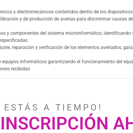
rónicos y electromecánicos contenidos dentro de los dispositivo
alibración y de producción de averías para discriminar causas d
uipos y componentes del sistema microinformático, identificando
especificadas
ajuste, reparación y verificación de los elementos averiados, gar
e equipos informáticos garantizando el funcionamiento del equ
ones recibidas
 E S T Á S A T I E M P O !
 INSCRIPCIÓN 