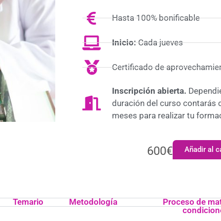
Hasta 100% bonificable
Inicio:
Cada jueves
Certificado de aprovechamie
Inscripción abierta.
Dependie
duración del curso contarás 
meses para realizar tu forma
600
€
Añadir al c
Temario
Metodología
Proceso de mat
condicion