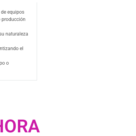
s de equipos
e producción
 su naturaleza
antizando el
ipo o
AHORA