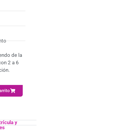
nto
ndo de la
con 2 a 6
ción.
arrito
rícula y
es