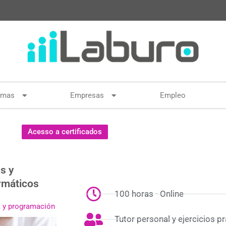
amas
Empresas
Empleo
Acesso a certificados
s y
rmáticos
100 horas - Online
a y programación
Tutor personal y ejercicios p