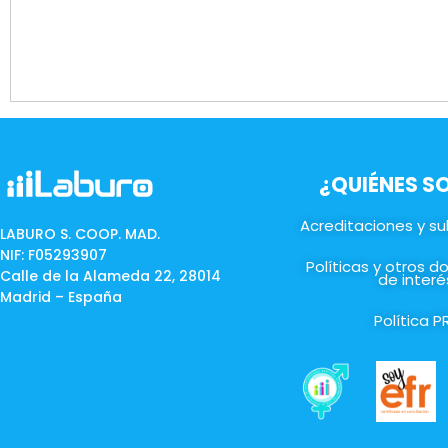
¿QUIÉNES 
Acreditaciones y s
LABURO S. COOP. MAD.
NIF: F05293907
Políticas y otros 
Calle de la Alameda 22, 28014
de interé
Madrid – España
Política P