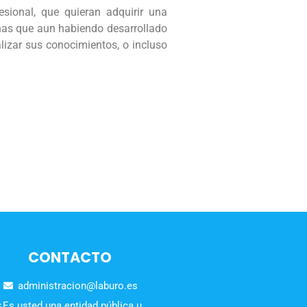
sional, que quieran adquirir una
onas que aun habiendo desarrollado
lizar sus conocimientos, o incluso
CONTACTO
administracion@laburo.es
¿Es usted una entidad pública u