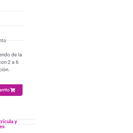
nto
ndo de la
con 2 a 6
ción.
arrito
rícula y
es