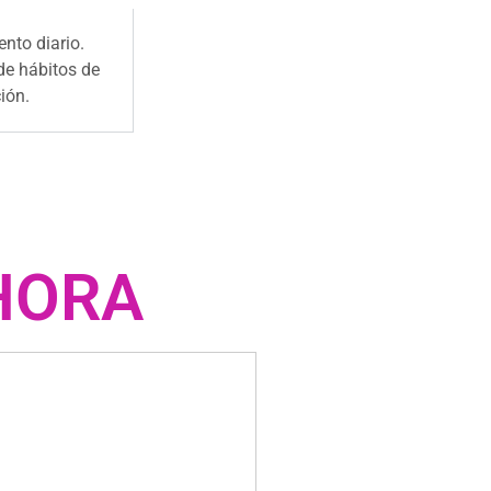
nto diario.
 de hábitos de
ión.
AHORA