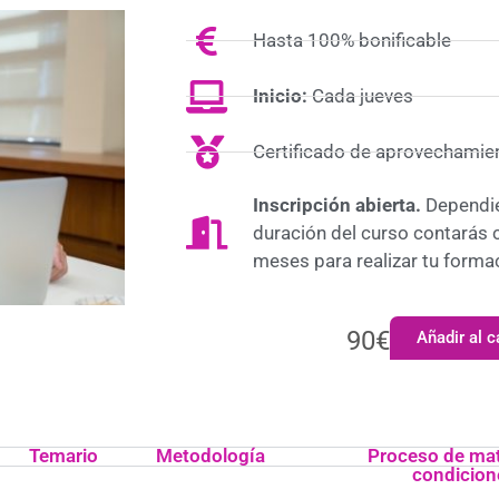
Hasta 100% bonificable
Inicio:
Cada jueves
Certificado de aprovechamie
Inscripción abierta.
Dependie
duración del curso contarás 
meses para realizar tu forma
90
€
Añadir al c
Temario
Metodología
Proceso de mat
condicion