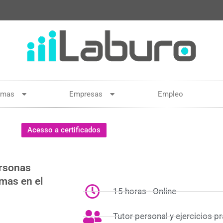
amas
Empresas
Empleo
Acesso a certificados
ersonas
mas en el
15 horas - Online
Tutor personal y ejercicios p