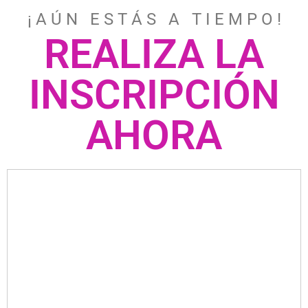
¡ A Ú N E S T Á S A T I E M P O !
REALIZA LA
INSCRIPCIÓN
AHORA