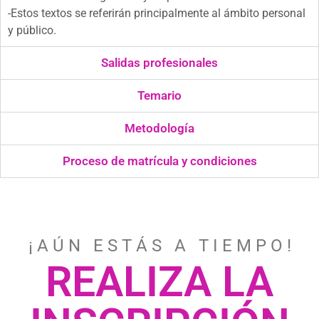
-Estos textos se referirán principalmente al ámbito personal
y público.
Salidas profesionales
Temario
Metodología
Proceso de matrícula y condiciones
¡ A Ú N E S T Á S A T I E M P O !
REALIZA LA