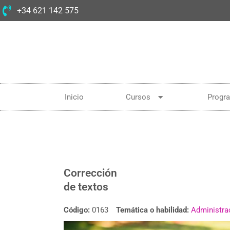
+34 621 142 575
Inicio
Cursos
Progr
Corrección
de textos
Código:
0163
Temática o habilidad:
Administra