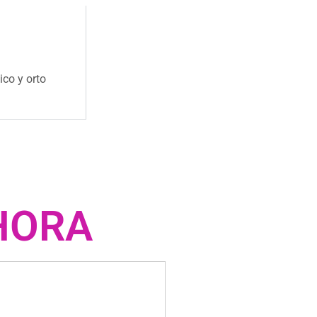
ico y orto
AHORA