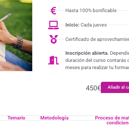
Hasta 100% bonificable
Inicio:
Cada jueves
Certificado de aprovechamie
Inscripción abierta.
Dependie
duración del curso contarás 
meses para realizar tu forma
450
€
Añadir al c
Temario
Metodología
Proceso de mat
condicion