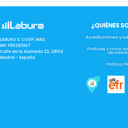
¿QUIÉNES 
Acreditaciones y s
LABURO S. COOP. MAD.
NIF: F05293907
Políticas y otros 
Calle de la Alameda 22, 28014
de interé
Madrid – España
Política P