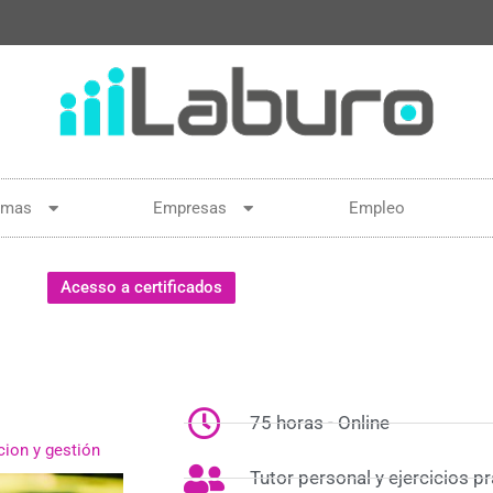
amas
Empresas
Empleo
Acesso a certificados
75 horas - Online
cion y gestión
Tutor personal y ejercicios p