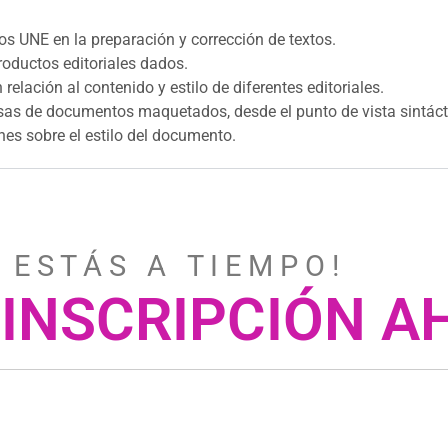
os UNE en la preparación y corrección de textos.
productos editoriales dados.
elación al contenido y estilo de diferentes editoriales.
resas de documentos maquetados, desde el punto de vista sintáct
nes sobre el estilo del documento.
 E S T Á S A T I E M P O !
 INSCRIPCIÓN 