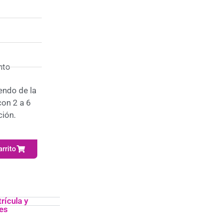
nto
ndo de la
con 2 a 6
ción.
arrito
rícula y
es