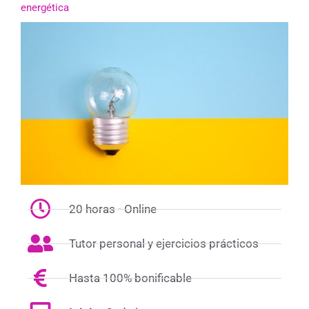
energética
20 horas - Online
Tutor personal y ejercicios prácticos
Hasta 100% bonificable