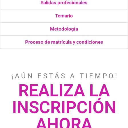
Salidas profesionales
Temario
Metodología
Proceso de matrícula y condiciones
¡ A Ú N E S T Á S A T I E M P O !
REALIZA LA
INSCRIPCIÓN
AHORA