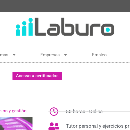
amas
Empresas
Empleo
Acesso a certificados
cion y gestión
50 horas - Online
Tutor personal y ejercicios p