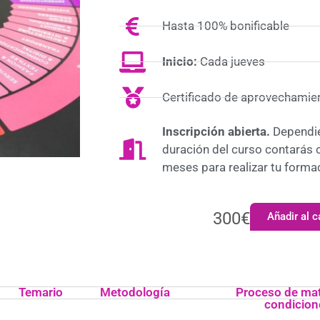
Hasta 100% bonificable
Inicio:
Cada jueves
Certificado de aprovechamie
Inscripción abierta.
Dependie
duración del curso contarás 
meses para realizar tu forma
300
€
Añadir al c
Temario
Metodología
Proceso de mat
condicion