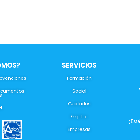
SOMOS?
SERVICIOS
ubvenciones
Formación
documentos
Social
s
Cuidados
RL
Empleo
¿Está
Empresas