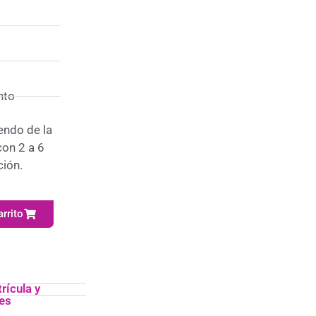
nto
ndo de la
con 2 a 6
ción.
arrito
rícula y
es