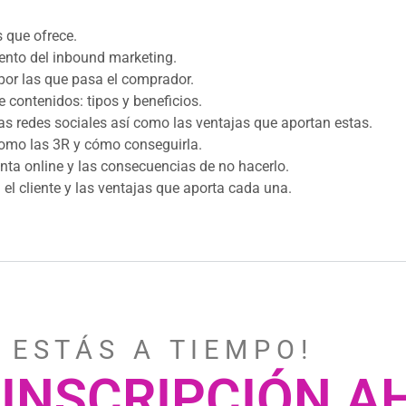
 que ofrece.
ento del inbound marketing.
 por las que pasa el comprador.
e contenidos: tipos y beneficios.
s redes sociales así como las ventajas que aportan estas.
 como las 3R y cómo conseguirla.
nta online y las consecuencias de no hacerlo.
l cliente y las ventajas que aporta cada una.
 E S T Á S A T I E M P O !
 INSCRIPCIÓN 