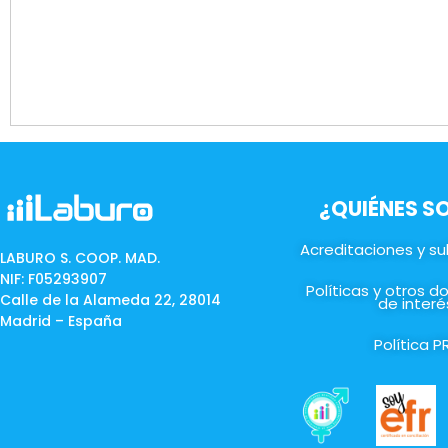
¿QUIÉNES 
Acreditaciones y s
LABURO S. COOP. MAD.
NIF: F05293907
Políticas y otros 
Calle de la Alameda 22, 28014
de interé
Madrid – España
Política P